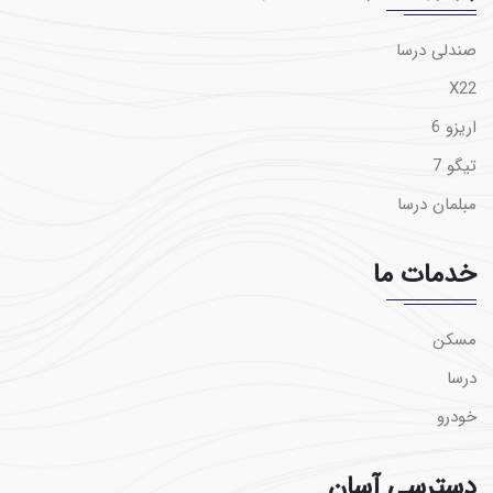
صندلی درسا
X22
اریزو 6
تیگو 7
مبلمان درسا
خدمات ما
مسکن
درسا
خودرو
دسترسی آسان